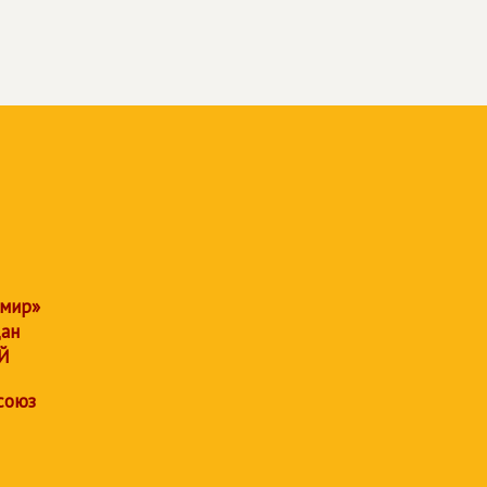
 мир»
дан
Й
союз