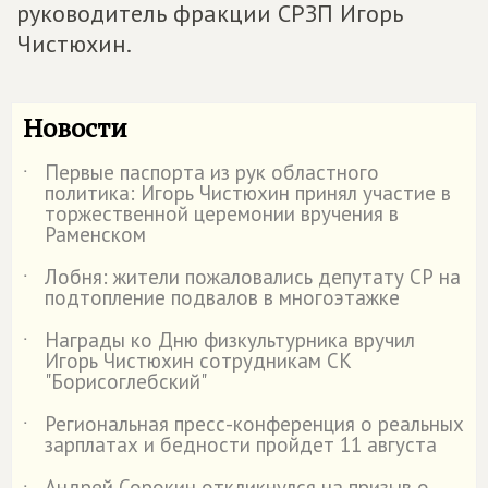
руководитель фракции СРЗП Игорь
Чистюхин.
Новости
Первые паспорта из рук областного
˙
политика: Игорь Чистюхин принял участие в
торжественной церемонии вручения в
Раменском
Лобня: жители пожаловались депутату СР на
˙
подтопление подвалов в многоэтажке
Награды ко Дню физкультурника вручил
˙
Игорь Чистюхин сотрудникам СК
"Борисоглебский"
Региональная пресс-конференция о реальных
˙
зарплатах и бедности пройдет 11 августа
Андрей Сорокин откликнулся на призыв о