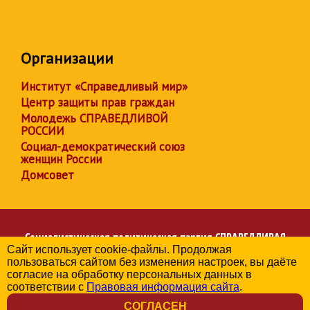
Организации
Институт «Справедливый мир»
Центр защиты прав граждан
Молодежь СПРАВЕДЛИВОЙ
РОССИИ
Социал-демократический союз
женщин России
Домсовет
Социалистическая политическая партия
СПРАВЕДЛИВАЯ
Сайт использует cookie-файлы. Продолжая
РОССИЯ
пользоваться сайтом без изменения настроек, вы даёте
Региональное отделение партии в Московской области
согласие на обработку персональных данных в
© 2006-2026
соответствии с
Правовая информация сайта
.
Политика в отношении обработки персональных данных
СОГЛАСЕН