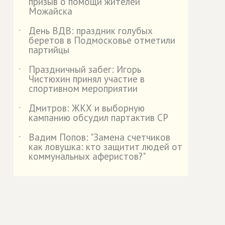
призыв о помощи жителей
Можайска
День ВДВ: праздник голубых
˙
беретов в Подмосковье отметили
партийцы
Праздничный забег: Игорь
˙
Чистюхин принял участие в
спортивном мероприятии
Дмитров: ЖКХ и выборную
˙
кампанию обсудил партактив СР
Вадим Попов: "Замена счетчиков
˙
как ловушка: кто защитит людей от
коммунальных аферистов?"