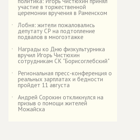
политика: Игорь Чистюхин принял
участие в торжественной
церемонии вручения в Раменском
Лобня: жители пожаловались
˙
депутату СР на подтопление
подвалов в многоэтажке
Награды ко Дню физкультурника
˙
вручил Игорь Чистюхин
сотрудникам СК "Борисоглебский"
Региональная пресс-конференция о
˙
реальных зарплатах и бедности
пройдет 11 августа
Андрей Сорокин откликнулся на
˙
призыв о помощи жителей
Можайска