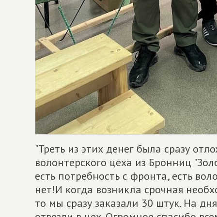
"Треть из этих денег была сразу от
волонтерского цеха из Бронниц "Золо
есть потребность с фронта, есть вол
нет!И когда возникла срочная необх
то мы сразу заказали 30 штук. На дн
отвезли в цех. Огромное спасибо вс