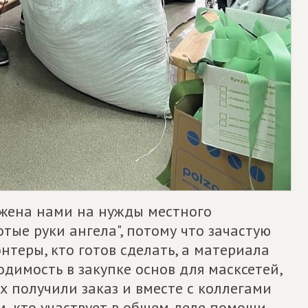
ложена нами на нужды местного
тые руки ангела", потому что зачастую
онтеры, кто готов сделать, а материала
одимость в закупке основ для масксетей,
ях получили заказ и вместе с коллегами
ем, кто участвует в общем деле помощи